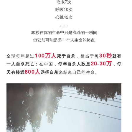
眨眼7次
呼吸10次
心跳42次
……
30秒在你的生命中只是流淌的一瞬间
但它却可能是另一个人生命的终点
100
万人
30秒
全球每年超过
死于自杀
，相当
于
每
就有
20-30万
一人自杀死亡
；
在中国，
每年自杀人数是
，
每
800人
天有接近
选择自杀
来结束自己的生命。