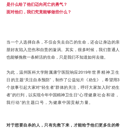
是什么给了他们迈向死亡的勇气？
面对他们，我们究竟能够做些什么？
当一个人选择自杀，不仅会失去自己的生命，还会让身边的亲
朋好友陷入悲伤和自责的漩涡。其实，很多时候，我们普通人
也能够挽救一条鲜活的生命，只是我们不知道如何去做。
为此，温州医科大学附属康宁医院响应2019年
世界精神卫
生
日
的主题“关注自杀预防”，制作了公益短片《劝生》，希望用3
个故事引起大家对“轻生者”群体的关注，呼吁大家加入到“劝生
者”的行列，以实现今年中国精神卫生日
“心理健康社会和谐，
我行动”
的
主题口号
，
为健康
中国
贡献力量
。
对于想要自杀的人，只有先救下来，才能给予他们更多生的希